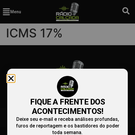
Menu
ICMS 17%
FIQUE A FRENTE DOS
ACONTECIMENTOS!
(86) 99991-9990
redacao@radiocalcada.com.br
Deixe seu e-mail e receba análises profundas,
comercial@radiocalcada.com.br
furos de reportagem e os bastidores do poder
toda semana.