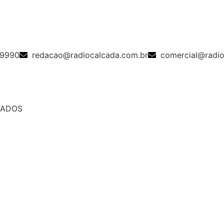
-9990
redacao@radiocalcada.com.br
comercial@radio
RVADOS