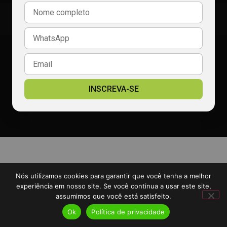
(86) 99991-9990
redacao@radiocalcada.com.br
comercial@radiocalcada.com.br
Política de privacidade
2026 Portal Rádio Calçada - TODOS OS DIREITOS RESERVADOS
INSCREVA-SE
Desenvolvido por:
Padrão Digital
Nós utilizamos cookies para garantir que você tenha a melhor
experiência em nosso site. Se você continua a usar este site,
assumimos que você está satisfeito.
Ok
Política de privacidade