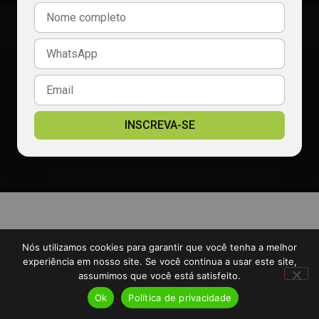
(86) 99991-9990
redacao@radiocalcada.com.br
comercial@radiocalcada.com.br
Política de privacidade
2026 Portal Rádio Calçada - TODOS OS DIREITOS RESERVADOS
INSCREVA-SE
Desenvolvido por:
Padrão Digital
Nós utilizamos cookies para garantir que você tenha a melhor
experiência em nosso site. Se você continua a usar este site,
assumimos que você está satisfeito.
Ok
Política de privacidade