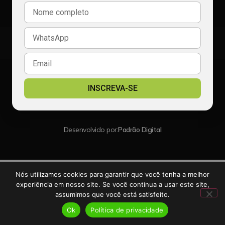
(86) 99991-9990
redacao@radiocalcada.com.br
comercial@radiocalcada.com.br
Política de privacidade
INSCREVA-SE
2026 Portal Rádio Calçada - TODOS OS DIREITOS RESERVADOS
Desenvolvido por:
Padrão Digital
Nós utilizamos cookies para garantir que você tenha a melhor
experiência em nosso site. Se você continua a usar este site,
assumimos que você está satisfeito.
Ok
Política de privacidade