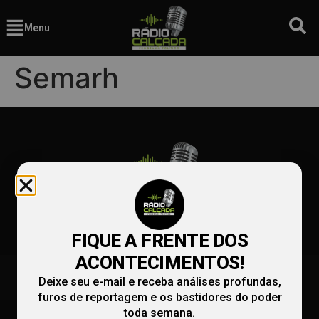
Menu
Semarh
FIQUE A FRENTE DOS
ACONTECIMENTOS!
(86) 99991-9990
redacao@radiocalcada.com.br
Deixe seu e-mail e receba análises profundas,
comercial@radiocalcada.com.br
furos de reportagem e os bastidores do poder
toda semana.