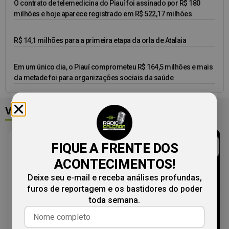
O contrato de telemedicina do Piauí foi assinado por R$ 180
milhões e hoje aparece registrado em R$ 522,17 milhões
R$ 14,1 milhões para a primeira etapa da orla de Atalaia
Em um único dia, o Piauí comprometeu R$ 164,5 milhões e mais
da metade foi para organizações sociais da saúde
Veja mais
FIQUE A FRENTE DOS
ACONTECIMENTOS!
Deixe seu e-mail e receba análises profundas,
furos de reportagem e os bastidores do poder
toda semana.