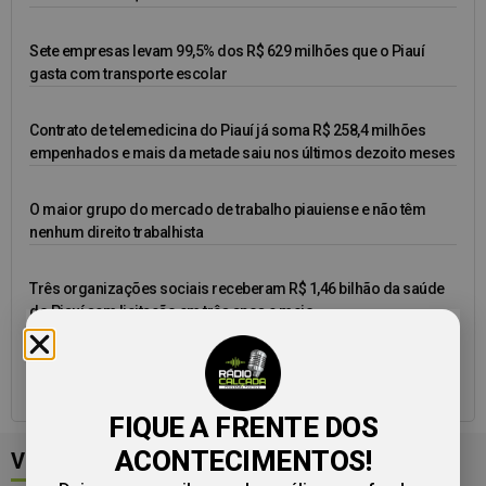
Sete empresas levam 99,5% dos R$ 629 milhões que o Piauí
gasta com transporte escolar
Contrato de telemedicina do Piauí já soma R$ 258,4 milhões
empenhados e mais da metade saiu nos últimos dezoito meses
O maior grupo do mercado de trabalho piauiense e não têm
nenhum direito trabalhista
Três organizações sociais receberam R$ 1,46 bilhão da saúde
do Piauí sem licitação em três anos e meio
Piauí gasta R$ 113 milhões com consultorias e contrata 63%
desse valor sem licitação
FIQUE A FRENTE DOS
ACONTECIMENTOS!
Veja mais