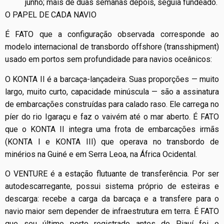
junho; mais de duas semanas depois, seguia fundeado.
O PAPEL DE CADA NAVIO
É FATO que a configuração observada corresponde ao
modelo internacional de transbordo offshore (transshipment)
usado em portos sem profundidade para navios oceânicos:
O KONTA II é a barcaça-lançadeira. Suas proporções — muito
largo, muito curto, capacidade minúscula — são a assinatura
de embarcações construídas para calado raso. Ele carrega no
píer do rio Igaraçu e faz o vaivém até o mar aberto. É FATO
que o KONTA II integra uma frota de embarcações irmãs
(KONTA I e KONTA III) que operava no transbordo de
minérios na Guiné e em Serra Leoa, na África Ocidental.
O VENTURE é a estação flutuante de transferência. Por ser
autodescarregante, possui sistema próprio de esteiras e
descarga: recebe a carga da barcaça e a transfere para o
navio maior sem depender de infraestrutura em terra. É FATO
que seu último porto registrado antes do Piauí foi o