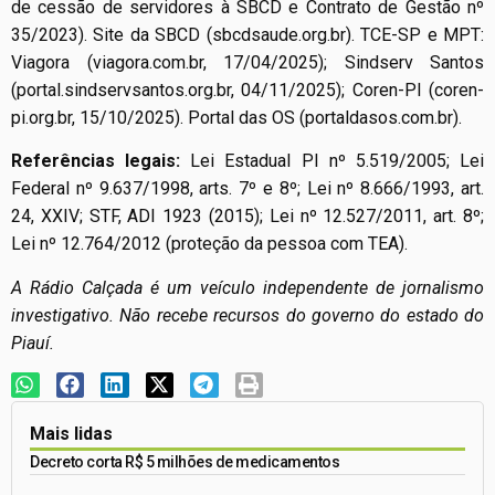
de cessão de servidores à SBCD e Contrato de Gestão nº
35/2023). Site da SBCD (sbcdsaude.org.br). TCE-SP e MPT:
Viagora (viagora.com.br, 17/04/2025); Sindserv Santos
(portal.sindservsantos.org.br, 04/11/2025); Coren-PI (coren-
pi.org.br, 15/10/2025). Portal das OS (portaldasos.com.br).
Referências legais:
Lei Estadual PI nº 5.519/2005; Lei
Federal nº 9.637/1998, arts. 7º e 8º; Lei nº 8.666/1993, art.
24, XXIV; STF, ADI 1923 (2015); Lei nº 12.527/2011, art. 8º;
Lei nº 12.764/2012 (proteção da pessoa com TEA).
A Rádio Calçada é um veículo independente de jornalismo
investigativo. Não recebe recursos do governo do estado do
Piauí.
Mais lidas
Decreto corta R$ 5 milhões de medicamentos