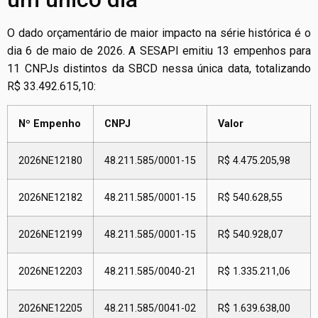
O dado orçamentário de maior impacto na série histórica é o
dia 6 de maio de 2026. A SESAPI emitiu 13 empenhos para
11 CNPJs distintos da SBCD nessa única data, totalizando
R$ 33.492.615,10:
Nº Empenho
CNPJ
Valor
2026NE12180
48.211.585/0001-15
R$ 4.475.205,98
2026NE12182
48.211.585/0001-15
R$ 540.628,55
2026NE12199
48.211.585/0001-15
R$ 540.928,07
2026NE12203
48.211.585/0040-21
R$ 1.335.211,06
2026NE12205
48.211.585/0041-02
R$ 1.639.638,00