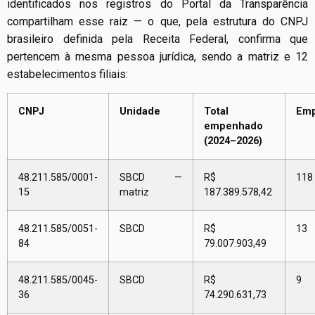
identificados nos registros do Portal da Transparência
compartilham esse raiz — o que, pela estrutura do CNPJ
brasileiro definida pela Receita Federal, confirma que
pertencem à mesma pessoa jurídica, sendo a matriz e 12
estabelecimentos filiais:
CNPJ
Unidade
Total
Em
empenhado
(2024–2026)
48.211.585/0001-
SBCD —
R$
118
15
matriz
187.389.578,42
48.211.585/0051-
SBCD
R$
13
84
79.007.903,49
48.211.585/0045-
SBCD
R$
9
36
74.290.631,73