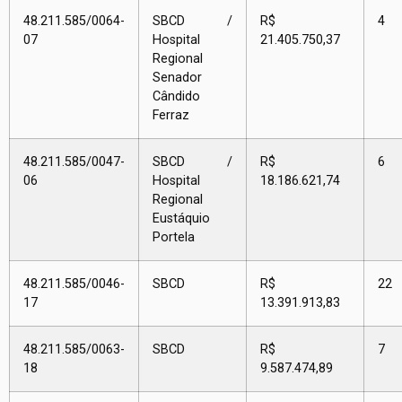
48.211.585/0064-
SBCD /
R$
4
07
Hospital
21.405.750,37
Regional
Senador
Cândido
Ferraz
48.211.585/0047-
SBCD /
R$
6
06
Hospital
18.186.621,74
Regional
Eustáquio
Portela
48.211.585/0046-
SBCD
R$
22
17
13.391.913,83
48.211.585/0063-
SBCD
R$
7
18
9.587.474,89