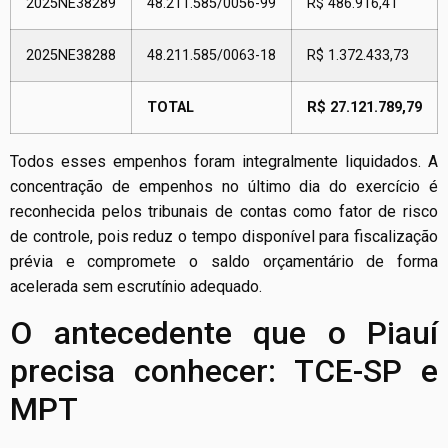
2025NE38289
48.211.585/0056-99
R$ 486.916,41
2025NE38288
48.211.585/0063-18
R$ 1.372.433,73
TOTAL
R$ 27.121.789,79
Todos esses empenhos foram integralmente liquidados. A
concentração de empenhos no último dia do exercício é
reconhecida pelos tribunais de contas como fator de risco
de controle, pois reduz o tempo disponível para fiscalização
prévia e compromete o saldo orçamentário de forma
acelerada sem escrutínio adequado.
O antecedente que o Piauí
precisa conhecer: TCE-SP e
MPT