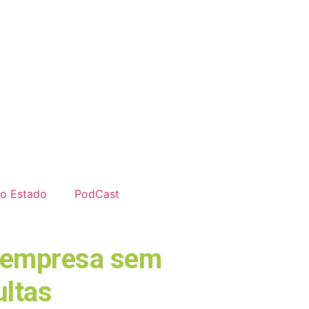
do Estado
PodCast
a empresa sem
ultas