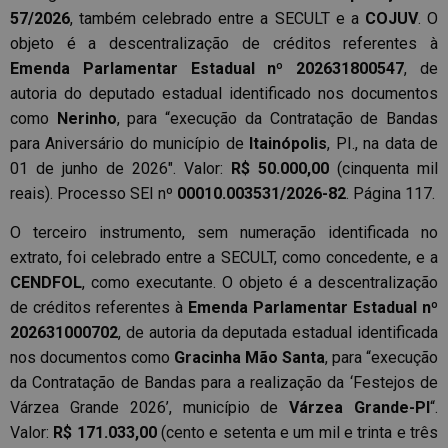
57/2026
, também celebrado entre a SECULT e a
COJUV
. O
objeto é a descentralização de créditos referentes à
Emenda Parlamentar Estadual nº 202631800547
, de
autoria do deputado estadual identificado nos documentos
como
Nerinho
, para “execução da Contratação de Bandas
para Aniversário do município de
Itainópolis
, PI., na data de
01 de junho de 2026″. Valor:
R$ 50.000,00
(cinquenta mil
reais). Processo SEI nº
00010.003531/2026-82
. Página 117.
O terceiro instrumento, sem numeração identificada no
extrato, foi celebrado entre a SECULT, como concedente, e a
CENDFOL
, como executante. O objeto é a descentralização
de créditos referentes à
Emenda Parlamentar Estadual nº
202631000702
, de autoria da deputada estadual identificada
nos documentos como
Gracinha Mão Santa
, para “execução
da Contratação de Bandas para a realização da ‘Festejos de
Várzea Grande 2026’, município de
Várzea Grande-PI
“.
Valor:
R$ 171.033,00
(cento e setenta e um mil e trinta e três