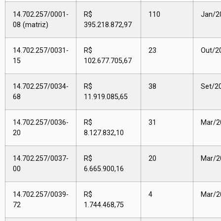
14.702.257/0001-
R$
110
Jan/2
08 (matriz)
395.218.872,97
14.702.257/0031-
R$
23
Out/2
15
102.677.705,67
14.702.257/0034-
R$
38
Set/2
68
11.919.085,65
14.702.257/0036-
R$
31
Mar/2
20
8.127.832,10
14.702.257/0037-
R$
20
Mar/2
00
6.665.900,16
14.702.257/0039-
R$
4
Mar/2
72
1.744.468,75