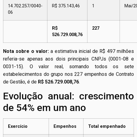
14.702.257/0040-
R$ 375.143,46
1
Mai/2
06
R$
227
526.729.008,76
Nota sobre o valor:
a estimativa inicial de R$ 497 milhões
referia-se apenas aos dois principais CNPJs (0001-08 e
0031-15). O valor real, somando todos os sete
estabelecimentos do grupo nos 227 empenhos de Contrato
de Gestão, é de
R$ 526.729.008,76
.
Evolução anual: crescimento
de 54% em um ano
Exercício
Empenhos
Total empenhado