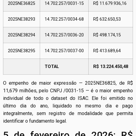
2025NE36825
14.702.257/0031-15
R$ 11.679.936,16
2025NE38293
14.702.257/0034-68
R$ 632.650,53
2025NE38294
14.702.257/0036-20
R$ 498.174,15
2025NE38295
14.702.257/0037-00
R$ 413.689,64
TOTAL
R$ 13.224.450,48
O empenho de maior expressão — 2025NE36825, de R$
11,679 milhões, pelo CNPJ /0031-15 — é o maior empenho
individual de todo o dataset do ISAC. Ele foi emitido no
último dia do ano, liquidado no mesmo dia e pago
integralmente, sem registro de modalidade que permita
identificar o fundamento legal.
5 de fevereiro de 2026: R$