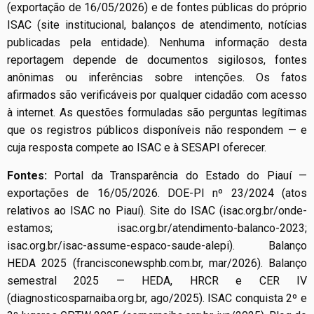
(exportação de 16/05/2026) e de fontes públicas do próprio
ISAC (site institucional, balanços de atendimento, notícias
publicadas pela entidade). Nenhuma informação desta
reportagem depende de documentos sigilosos, fontes
anônimas ou inferências sobre intenções. Os fatos
afirmados são verificáveis por qualquer cidadão com acesso
à internet. As questões formuladas são perguntas legítimas
que os registros públicos disponíveis não respondem — e
cuja resposta compete ao ISAC e à SESAPI oferecer.
Fontes:
Portal da Transparência do Estado do Piauí —
exportações de 16/05/2026. DOE-PI nº 23/2024 (atos
relativos ao ISAC no Piauí). Site do ISAC (isac.org.br/onde-
estamos; isac.org.br/atendimento-balanco-2023;
isac.org.br/isac-assume-espaco-saude-alepi). Balanço
HEDA 2025 (francisconewsphb.com.br, mar/2026). Balanço
semestral 2025 — HEDA, HRCR e CER IV
(diagnosticosparnaiba.org.br, ago/2025). ISAC conquista 2º e