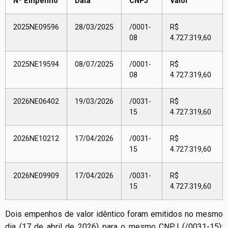
Nº Empenho
Data
CNPJ
Valor
2025NE09596
28/03/2025
/0001-
R$
08
4.727.319,60
2025NE19594
08/07/2025
/0001-
R$
08
4.727.319,60
2026NE06402
19/03/2026
/0031-
R$
15
4.727.319,60
2026NE10212
17/04/2026
/0031-
R$
15
4.727.319,60
2026NE09909
17/04/2026
/0031-
R$
15
4.727.319,60
Dois empenhos de valor idêntico foram emitidos no mesmo
dia (17 de abril de 2026) para o mesmo CNPJ (/0031-15):