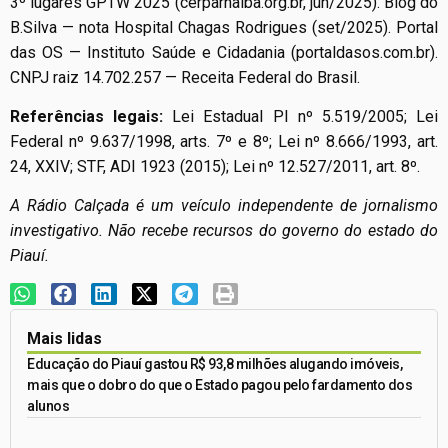
3º lugares GPTW 2025 (cerparnaiba.org.br, jun/2025). Blog do
B.Silva — nota Hospital Chagas Rodrigues (set/2025). Portal
das OS — Instituto Saúde e Cidadania (portaldasos.com.br).
CNPJ raiz 14.702.257 — Receita Federal do Brasil.
Referências legais:
Lei Estadual PI nº 5.519/2005; Lei
Federal nº 9.637/1998, arts. 7º e 8º; Lei nº 8.666/1993, art.
24, XXIV; STF, ADI 1923 (2015); Lei nº 12.527/2011, art. 8º.
A Rádio Calçada é um veículo independente de jornalismo
investigativo. Não recebe recursos do governo do estado do
Piauí.
Mais lidas
Educação do Piauí gastou R$ 93,8 milhões alugando imóveis,
mais que o dobro do que o Estado pagou pelo fardamento dos
alunos