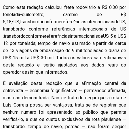
Como esta redação calculou: frete rodoviário a R$ 0,30 por
tonelada-quilômetro; câmbio de R$
5,18/US
;transbordoconformerefere^nciasinternacionaisdeUS;
transbordo conforme referências internacionais de US
;
t
r
an
s
b
or
d
oco
n
f
or
m
ere
f
er
e
^
n
c
ia
s
in
t
er
na
c
i
o
nai
s
d
e
U
S
5 a US$
12 por tonelada; tempo de navio estimado a partir de cerca
de 13 viagens da embarcação de 9 mil toneladas e diária de
US$ 15 mil a US$ 30 mil. Todos os valores são estimativas
desta redação e serão ajustados aos dados reais do
operador assim que informados.
É avaliação desta redação que a afirmação central da
entrevista — economia “significativa” — permanece afirmada,
mas não demonstrada. Não se trata de negar que a rota de
Luís Correia possa ser vantajosa; trata-se de registrar que
nenhum número foi apresentado ao público que permita
verificá-lo, e que os custos exclusivos da rota piauiense —
transbordo, tempo de navio, perdas — não foram sequer