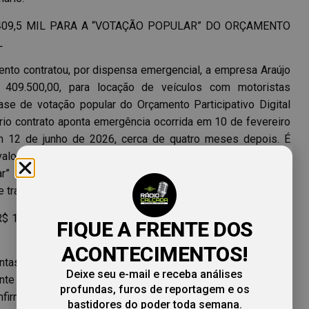
409,5 MIL PARA A “VOTAÇÃO POPULAR” DO ORÇAMENTO
L
ento contratou, por dispensa emergencial, a empresa Araújo
409.500,00, para locação de veículos com motoristas
ase de votação popular do Orçamento Participativo Digital
rio contrato aponta emergência ocorrida em 10 de fevereiro
 12 de junho de 2026, cerca de quatro meses depois. É
alo enfraquece a urgência que justificaria a dispensa, e que
ar” de um programa de governo, custeada por contrato
e transparência reforçada.
R$ 1,7 MILHÃO E MANDA ANULAR DUAS CONCORRÊNCIAS
FIQUE A FRENTE DOS
ACONTECIMENTOS!
ontas do Estado, no Acórdão nº 254/2026 publicado no Diário
Deixe seu e-mail e receba análises
te representação da própria diretoria de fiscalização contra
profundas, furos de reportagem e os
confirmou a suspensão das Concorrências nº 20/2024 (Alto
bastidores do poder toda semana.