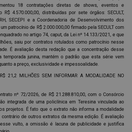
cumentou 18 contratações diretas de shows, eventos e
o R$ 4.570.000,00, distribuídas por sete órgãos: SECULT,
H, SECEPI e a Coordenadoria de Desenvolvimento dos
m é um patrocínio de R$ 2.000.000,00 firmado pela SECULT com
uadrado no artigo 74, caput, da Lei nº 14.133/2021, e que
lhões, saiu por contratos rotulados como patrocínio nesse
idade. É avaliação desta redação que a concentração desse
a temporada junina, mantém o padrão que esta série vem
uanto a preço, exclusividade e impessoalidade.
 R$ 21,2 MILHÕES SEM INFORMAR A MODALIDADE NO
ntrato nº 72/2026, de R$ 21.288.810,00, com o Consórcio
ção integrada de uma policlínica em Teresina vinculada ao
os projetos. É fato que o extrato não informa a modalidade
 ao contrário de outros extratos da mesma edição. É avaliação
sse vulto, a omissão é lacuna de publicidade e justifica
ário.