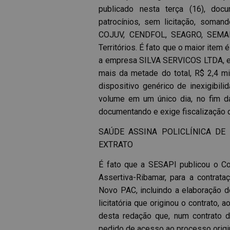
publicado nesta terça (16), do
patrocínios, sem licitação, somand
COJUV, CENDFOL, SEAGRO, SEMAR
Territórios. É fato que o maior ite
a empresa SILVA SERVICOS LTDA, enq
mais da metade do total, R$ 2,4 mi
dispositivo genérico de inexigibil
volume em um único dia, no fim d
documentando e exige fiscalização q
SAÚDE ASSINA POLICLÍNICA DE
EXTRATO
É fato que a SESAPI publicou o Co
Assertiva-Ribamar, para a contrata
Novo PAC, incluindo a elaboração d
licitatória que originou o contrato,
desta redação que, num contrato de
pedido de acesso ao processo origin