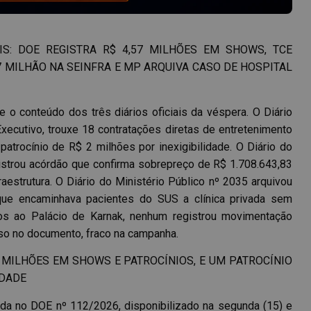
AIS: DOE REGISTRA R$ 4,57 MILHÕES EM SHOWS, TCE
 MILHÃO NA SEINFRA E MP ARQUIVA CASO DE HOSPITAL
 o conteúdo dos três diários oficiais da véspera. O Diário
xecutivo, trouxe 18 contratações diretas de entretenimento
trocínio de R$ 2 milhões por inexigibilidade. O Diário do
istrou acórdão que confirma sobrepreço de R$ 1.708.643,83
aestrutura. O Diário do Ministério Público nº 2035 arquivou
 que encaminhava pacientes do SUS a clínica privada sem
atos ao Palácio de Karnak, nenhum registrou movimentação
enso no documento, fraco na campanha.
57 MILHÕES EM SHOWS E PATROCÍNIOS, E UM PATROCÍNIO
IDADE
ada no DOE nº 112/2026, disponibilizado na segunda (15) e