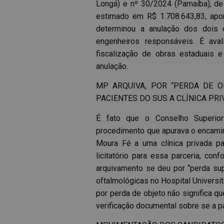
Longá) e nº 30/2024 (Parnaíba), de
estimado em R$ 1.708.643,83, apon
determinou a anulação dos dois
engenheiros responsáveis. É ava
fiscalização de obras estaduais
anulação.
MP ARQUIVA, POR “PERDA DE O
PACIENTES DO SUS A CLÍNICA PR
É fato que o Conselho Superior
procedimento que apurava o encami
Moura Fé a uma clínica privada p
licitatório para essa parceria, con
arquivamento se deu por “perda supe
oftalmológicas no Hospital Universi
por perda de objeto não significa qu
verificação documental sobre se a pa