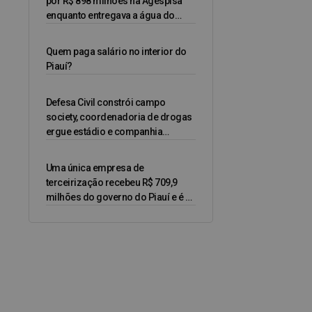
pôr R$ 898 milhões na Agespisa
enquanto entregava a água do
Piauí a uma empresa privada
Quem paga salário no interior do
Piauí?
Defesa Civil constrói campo
society, coordenadoria de drogas
ergue estádio e companhia
ferroviária pavimenta rua
Uma única empresa de
terceirização recebeu R$ 709,9
milhões do governo do Piauí e é a
maior fornecedora privada do
Estado