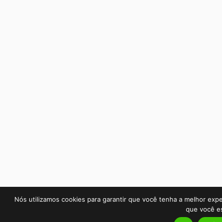
Nós utilizamos cookies para garantir que você tenha a melhor expe
que você es