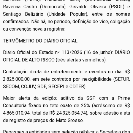
Ravenna Castro (Democrata), Gisvaldo Oliveira (PSOL) e
Santiago Belizário (Unidade Popular), entre os nomes
confirmados. Não há, no período, definição de vice, coligação
ou convenção nova a registrar.
TERMÔMETRO DO DIÁRIO OFICIAL
Diário Oficial do Estado nº 113/2026 (16 de junho): DIÁRIO
OFICIAL DE ALTO RISCO (três alertas vermelhos).
Contratação direta de entretenimento e eventos no dia: R$
2.825.000,00, em sete contratos por inexigibilidade (SETUR,
SECOM, COJUV, SDE, SECEPI e CDTER).
Maior alerta da edição: aditivo da SSP com a Prime
Consultoria fixado no teto exato de 25% (acréscimo de R$
4.865.010,94; total de R$ 24.325.054,74), sobre adesão a ata
de registro de preços do Mato Grosso.
Repasses a entidades sem seleção pública: a Secretaria dos