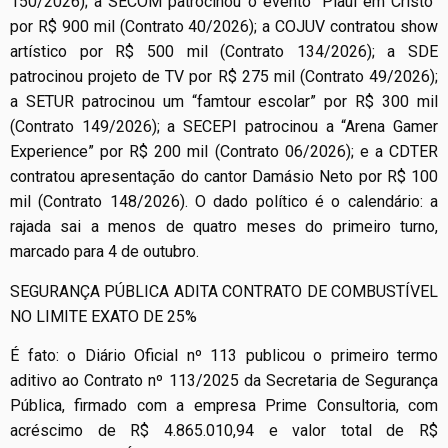
150/2026); a SECOM patrocinou o evento “Piauí em Cristo”
por R$ 900 mil (Contrato 40/2026); a COJUV contratou show
artístico por R$ 500 mil (Contrato 134/2026); a SDE
patrocinou projeto de TV por R$ 275 mil (Contrato 49/2026);
a SETUR patrocinou um “famtour escolar” por R$ 300 mil
(Contrato 149/2026); a SECEPI patrocinou a “Arena Gamer
Experience” por R$ 200 mil (Contrato 06/2026); e a CDTER
contratou apresentação do cantor Damásio Neto por R$ 100
mil (Contrato 148/2026). O dado político é o calendário: a
rajada sai a menos de quatro meses do primeiro turno,
marcado para 4 de outubro.
SEGURANÇA PÚBLICA ADITA CONTRATO DE COMBUSTÍVEL
NO LIMITE EXATO DE 25%
É fato: o Diário Oficial nº 113 publicou o primeiro termo
aditivo ao Contrato nº 113/2025 da Secretaria de Segurança
Pública, firmado com a empresa Prime Consultoria, com
acréscimo de R$ 4.865.010,94 e valor total de R$