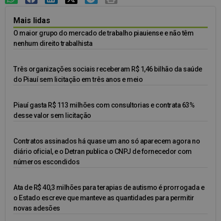
Mais lidas
O maior grupo do mercado de trabalho piauiense e não têm
nenhum direito trabalhista
Três organizações sociais receberam R$ 1,46 bilhão da saúde
do Piauí sem licitação em três anos e meio
Piauí gasta R$ 113 milhões com consultorias e contrata 63%
desse valor sem licitação
Contratos assinados há quase um ano só aparecem agora no
diário oficial, e o Detran publica o CNPJ de fornecedor com
números escondidos
Ata de R$ 40,3 milhões para terapias de autismo é prorrogada e
o Estado escreve que manteve as quantidades para permitir
novas adesões