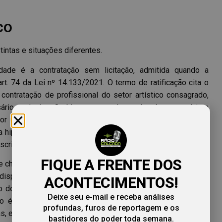
co
tintas e situações diferentes.
dade é a contratação sem licitação, admitida quando a
rt. 74 da Lei nº 14.133/2021. O termo de ratificação cita o
a contratação de profissional do setor artístico consagrado,
io exclusivo. O objeto contratado, porém, é o patrocínio a
or uma federação esportiva. Um festival de xadrez não se
a hipótese de profissional do setor artístico. O fundamento
scrito.
FIQUE A FRENTE DOS
chamamento público tem amparo legal expresso. O art. 29,
a dispensa quando a parceria decorre de recursos de emenda
ACONTECIMENTOS!
o documento. A dispensa, portanto, está prevista em lei. O
Deixe seu e-mail e receba análises
é a verificação da capacidade técnica e operacional da
profundas, furos de reportagem e os
s, exigidas pela mesma lei nos arts. 33 e seguintes.
bastidores do poder toda semana.