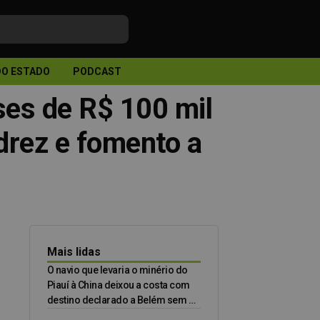
DO ESTADO
PODCAST
sses de R$ 100 mil
drez e fomento a
Mais lidas
O navio que levaria o minério do
Piauí à China deixou a costa com
destino declarado a Belém sem o
minério