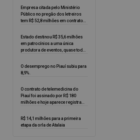
Empresa citada pelo Ministério
Público no pregão dos letreiros
tem R$ 52,8 milhões em contratos
com o governo do Piauí
Estado destinou R$ 35,6 milhões
em patrocínios a uma única
produtora de eventos, quase todos
sem licitação
O desemprego no Piauí subiu para
8,9%.
O contrato de telemedicina do
Piauí foi assinado por R$ 180
milhões e hoje aparece registrado
em R$ 522,17 milhões
R$ 14,1 milhões para a primeira
etapa da orla de Atalaia