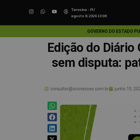
Teresina - PI /
agosto 8, 2026 13:08
GOVERNO DO ESTADO PI
Edição do Diário 
sem disputa: pa
consultor@xconexoes.com.br
junho 10, 20