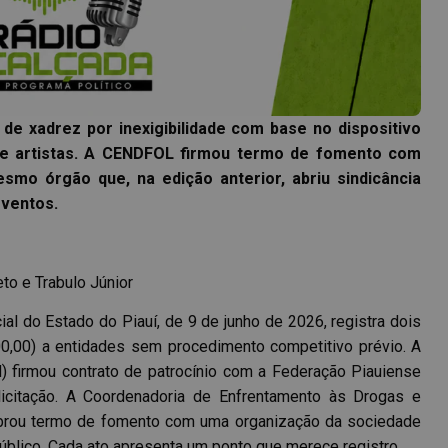
de xadrez por inexigibilidade com base no dispositivo
 de artistas. A CENDFOL firmou termo de fomento com
mo órgão que, na edição anterior, abriu sindicância
ventos.
to e Trabulo Júnior
ial do Estado do Piauí, de 9 de junho de 2026, registra dois
0,00) a entidades sem procedimento competitivo prévio. A
 firmou contrato de patrocínio com a Federação Piauiense
 licitação. A Coordenadoria de Enfrentamento às Drogas e
rou termo de fomento com uma organização da sociedade
úblico. Cada ato apresenta um ponto que merece registro.