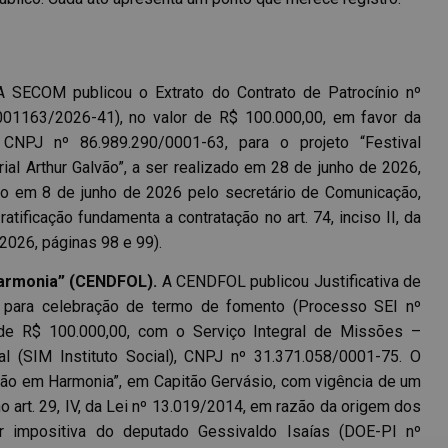
 SECOM publicou o Extrato do Contrato de Patrocínio nº
01163/2026-41), no valor de R$ 100.000,00, em favor da
CNPJ nº 86.989.290/0001-63, para o projeto “Festival
l Arthur Galvão”, a ser realizado em 28 de junho de 2026,
do em 8 de junho de 2026 pelo secretário de Comunicação,
tificação fundamenta a contratação no art. 74, inciso II, da
2026, páginas 98 e 99).
armonia” (CENDFOL).
A CENDFOL publicou Justificativa de
para celebração de termo de fomento (Processo SEI nº
de R$ 100.000,00, com o Serviço Integral de Missões –
al (SIM Instituto Social), CNPJ nº 31.371.058/0001-75. O
rtão em Harmonia”, em Capitão Gervásio, com vigência de um
 art. 29, IV, da Lei nº 13.019/2014, em razão da origem dos
r impositiva do deputado Gessivaldo Isaías (DOE-PI nº