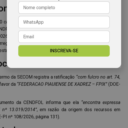
ontexto
00 cada, foram publicados na mesma edição e dispensaram
DFOL ganha relevância adicional pelo contexto. Na edição
26, a própria CENDFOL publicou portaria que instaurou
e irregularidade em pedido de pagamento a uma empresa de
 estabelece relação entre os dois atos.
INSCREVA-SE
documentos
 termo da SECOM registra a ratificação
“com fulcro no art. 74,
favor da
“FEDERACAO PIAUIENSE DE XADREZ – FPIX”
(DOE-
cumento da CENDFOL informa que ela
“encontra expressa
ei nº 13.019/2014”
, em razão da origem dos recursos em
-PI nº 108/2026, página 131).