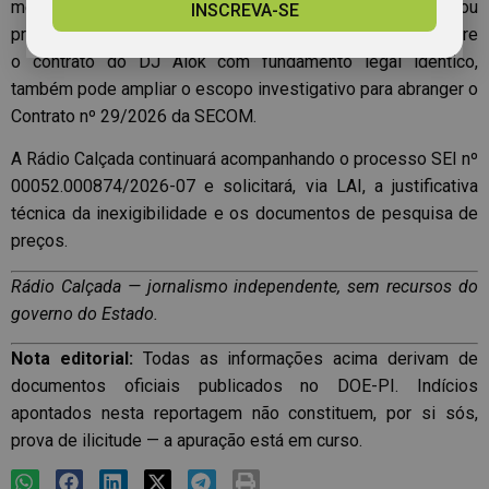
mediante representação. O MPPI, que instaurou
INSCREVA-SE
procedimento preparatório (SIMP 001368-426/2026) sobre
o contrato do DJ Alok com fundamento legal idêntico,
também pode ampliar o escopo investigativo para abranger o
Contrato nº 29/2026 da SECOM.
A Rádio Calçada continuará acompanhando o processo SEI nº
00052.000874/2026-07 e solicitará, via LAI, a justificativa
técnica da inexigibilidade e os documentos de pesquisa de
preços.
Rádio Calçada — jornalismo independente, sem recursos do
governo do Estado.
Nota editorial:
Todas as informações acima derivam de
documentos oficiais publicados no DOE-PI. Indícios
apontados nesta reportagem não constituem, por si sós,
prova de ilicitude — a apuração está em curso.